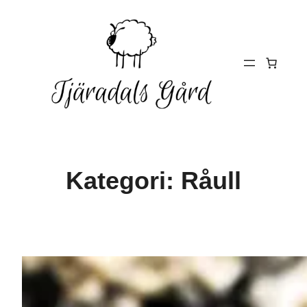
Hoppa
till
innehåll
Kategori:
Råull