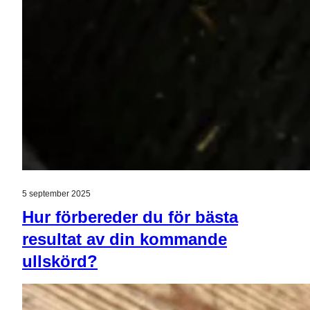
5 september 2025
Hur förbereder du för bästa
resultat av din kommande
ullskörd?