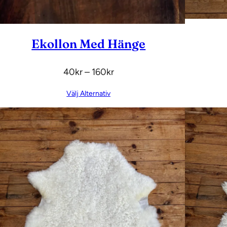
Ekollon Med Hänge
Prisintervall:
40
Kr
–
160
Kr
40kr
Välj Alternativ
Till
160kr