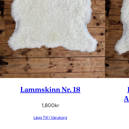
Lammskinn Nr. 18
A
1,800
Kr
Lägg Till I Varukorg