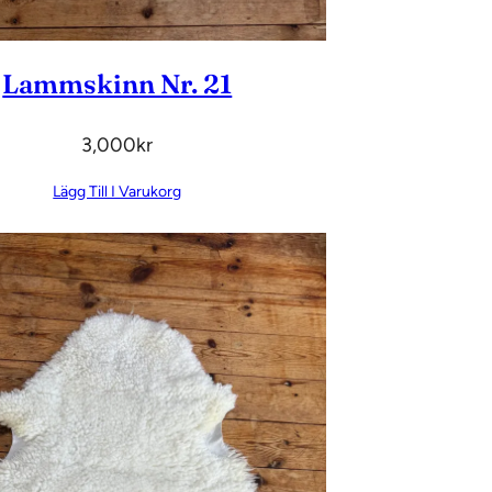
Lammskinn Nr. 21
3,000
Kr
Lägg Till I Varukorg