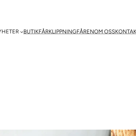
YHETER
BUTIK
FÅRKLIPPNING
FÅREN
OM OSS
KONTA