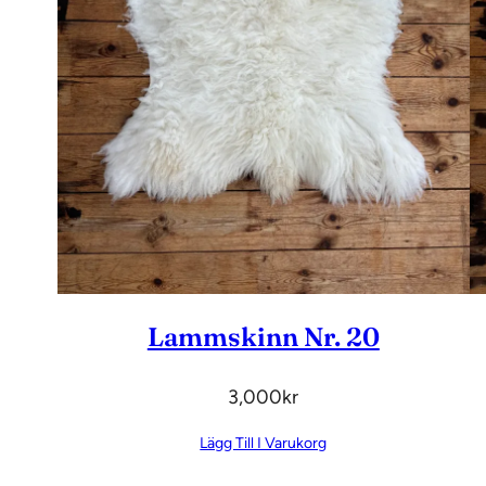
Lammskinn Nr. 20
3,000
Kr
Lägg Till I Varukorg