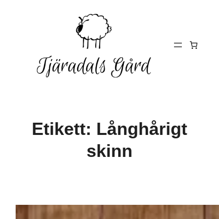
Hoppa
till
innehåll
Etikett:
Långhårigt
skinn