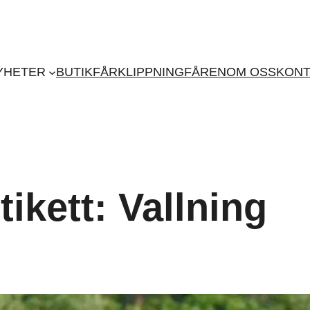
YHETER
BUTIK
FÅRKLIPPNING
FÅREN
OM OSS
KONT
tikett:
Vallning